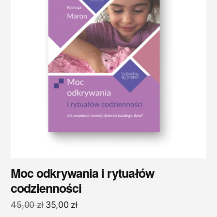
Moc odkrywania i rytuałów
codzienności
Pierwotna
Aktualna
45,00
zł
35,00
zł