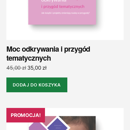
Moc odkrywania i przygód
tematycznych
Pierwotna
Aktualna
45,00
zł
35,00
zł
cena
cena
wynosiła:
wynosi:
DODAJ DO KOSZYKA
45,00 zł.
35,00 zł.
PROMOCJA!