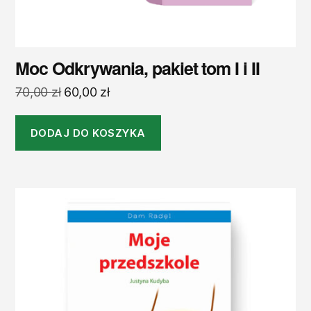
Moc Odkrywania, pakiet tom I i II
Pierwotna
Aktualna
70,00
zł
60,00
zł
cena
cena
wynosiła:
wynosi:
DODAJ DO KOSZYKA
70,00 zł.
60,00 zł.