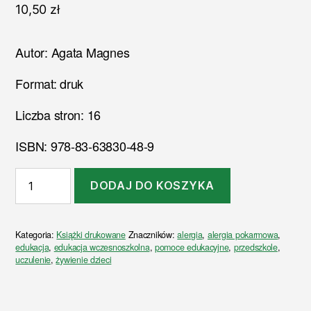
10,50
zł
Autor: Agata Magnes
Format: druk
Liczba stron: 16
ISBN: 978-83-63830-48-9
ilość
DODAJ DO KOSZYKA
O
króliku,
który
Kategoria:
Książki drukowane
Znaczników:
alergia
,
alergia pokarmowa
,
nie
edukacja
,
edukacja wczesnoszkolna
,
pomoce edukacyjne
,
przedszkole
,
mógł
uczulenie
,
żywienie dzieci
jeść
marchewki