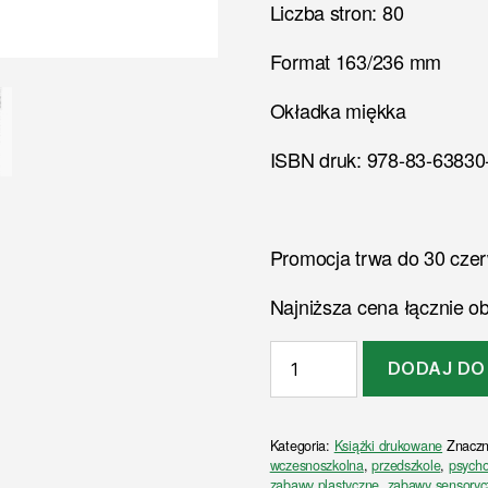
Liczba stron: 80
Format 163/236 mm
Okładka miękka
ISBN druk: 978-83-63830
Promocja trwa do 30 czer
Najniższa cena łącznie ob
ilość
DODAJ DO
Moc
odkrywania
(tom
Kategoria:
Książki drukowane
Znacz
II),
wczesnoszkolna
,
przedszkole
,
psycho
Z
zabawy plastyczne
,
zabawy sensoryc