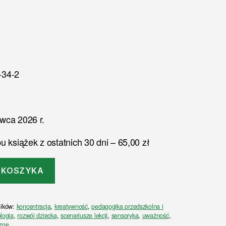
-34-2
wca 2026 r.
u książek z ostatnich 30 dni – 65,00 zł
 KOSZYKA
ników:
koncentracja
,
kreatywność
,
pedagogika przedszkolna i
logia
,
rozwój dziecka
,
scenariusze lekcji
,
sensoryka
,
uważność
,
zne