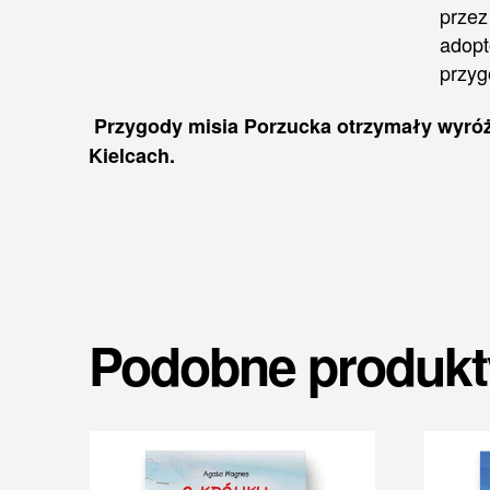
przez
adopt
przyg
Przygody misia Porzucka otrzymały w
yró
Kielcach.
Podobne produkt