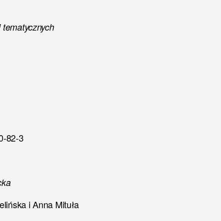
d tematycznych
0-82-3
cka
elińska i Anna Mituła