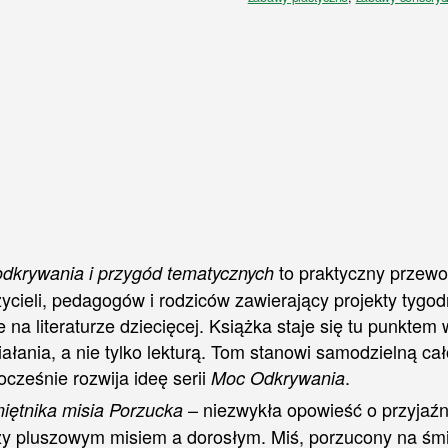
pamiętnika
misia
Porzucka
to praktyczny przewo
dkrywania i przygód tematycznych
ycieli, pedagogów i rodziców zawierający projekty tygo
e na literaturze dziecięcej. Książka staje się tu punktem 
iałania, a nie tylko lekturą. Tom stanowi samodzielną ca
nocześnie rozwija ideę serii
.
Moc Odkrywania
– niezwykła opowieść o przyjaźn
iętnika misia Porzucka
y pluszowym misiem a dorosłym. Miś, porzucony na śmi