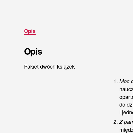
Opis
Opis
Pakiet dwóch książek
Moc o
naucz
opart
do dz
i jed
Z pam
międz