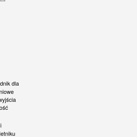
dnik dla
dniowe
wyjścia
łość
i
etniku