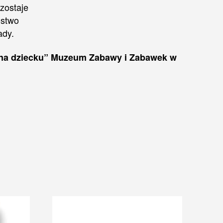
 zostaje
óstwo
ady.
azna dziecku” Muzeum Zabawy i Zabawek w