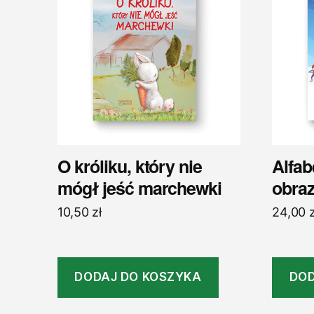
O króliku, który nie
Alfab
mógł jeść marchewki
obra
10,50
zł
24,00
z
DODAJ DO KOSZYKA
DOD