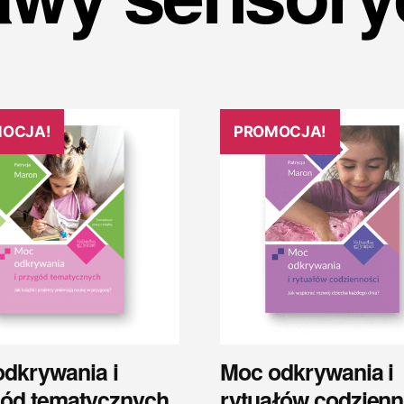
OCJA!
PROMOCJA!
dkrywania i
Moc odkrywania i
gód tematycznych
rytuałów codzienn