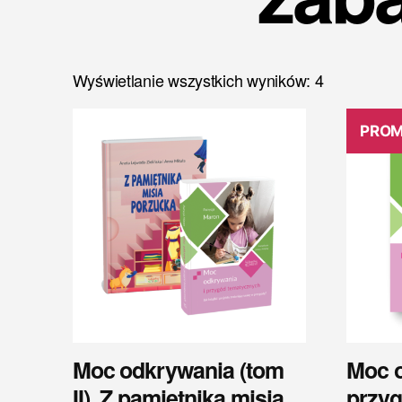
Wyświetlanie wszystkich wyników: 4
PROM
Moc odkrywania (tom
Moc o
II), Z pamiętnika misia
przy