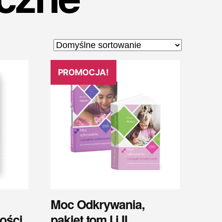
PROMOCJA!
Moc Odkrywania,
ości
pakiet tom I i II