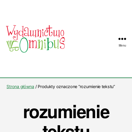
Menu
Wydawnictwo
Omnibus
Strona główna
/ Produkty oznaczone “rozumienie tekstu”
rozumienie
tekstu