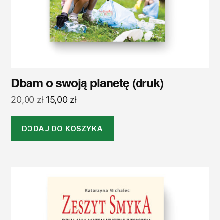
Dbam o swoją planetę (druk)
Pierwotna
Aktualna
20,00
zł
15,00
zł
cena
cena
wynosiła:
wynosi:
DODAJ DO KOSZYKA
20,00 zł.
15,00 zł.