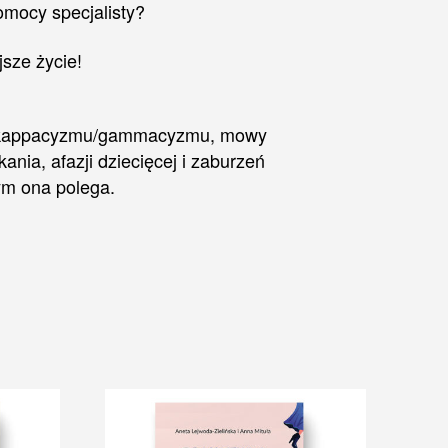
omocy specjalisty?
sze życie!
zmu,kappacyzmu/gammacyzmu, mowy
nia, afazji dziecięcej i zaburzeń
ym ona polega.