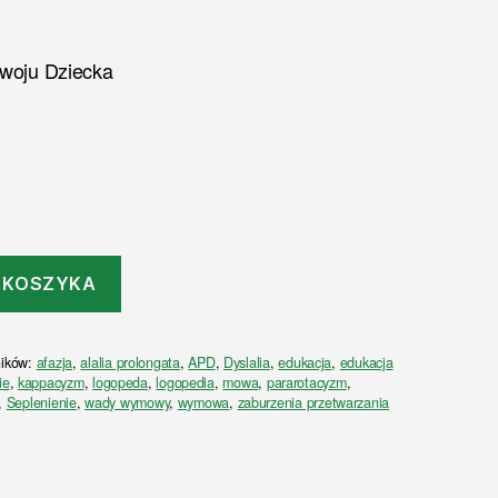
zwoju Dziecka
 KOSZYKA
ników:
afazja
,
alalia prolongata
,
APD
,
Dyslalia
,
edukacja
,
edukacja
ie
,
kappacyzm
,
logopeda
,
logopedia
,
mowa
,
pararotacyzm
,
,
Seplenienie
,
wady wymowy
,
wymowa
,
zaburzenia przetwarzania