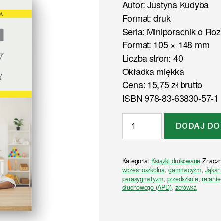
Autor: Justyna Kudyba
Format: druk
Seria: Miniporadnik o Ro
Format: 105 × 148 mm
Liczba stron: 40
Okładka miękka
Cena: 15,75 zł brutto
ISBN 978-83-63830-57-1
ilość
DODAJ DO
Rozwój
mowy.
Porady
Kategoria:
Książki drukowane
Znacz
logopedy
wczesnoszkolna
,
gammacyzm
,
Jąkan
(druk)
parasygmatyzm
,
przedszkole
,
reranie
słuchowego (APD)
,
zerówka