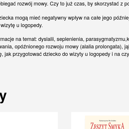
ebiegać rozwój mowy. Czy to już czas, by skorzystać z p
ecka mogą mieć negatywny wpływ na całe jego później
wizytę u logopedy.
rmacje na temat: dyslalii, seplenienia, parasygmaty
nia, opóźnionego rozwoju mowy (alalia prolongata), jąka
, jak przygotować dziecko do wizyty u logopedy i na cz
y